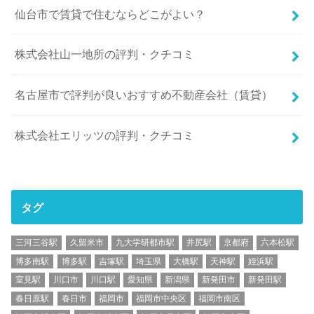
仙台市で賃貸で住むならどこがよい？
株式会社山一地所の評判・クチコミ
名古屋市で評判が良いおすすめ不動産会社（賃貸）
株式会社エリッツの評判・クチコミ
タグ
三河三谷駅
久留米市
九大学研都市駅
井尻駅
京都府
六本松駅
博多南駅
博多駅
吉塚駅
埼玉県
大橋駅
天神駅
姪浜駅
室見駅
川口市
川口駅
愛知県
新潟県
新発田市
新発田駅
春日原駅
春日市
福岡市
福岡市中央区
福岡市南区