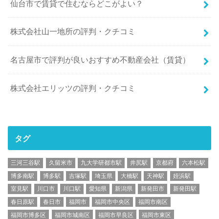
仙台市で賃貸で住むならどこがよい？
株式会社山一地所の評判・クチコミ
名古屋市で評判が良いおすすめ不動産会社（賃貸）
株式会社エリッツの評判・クチコミ
タグ
三河三谷駅
久留米市
九大学研都市駅
井尻駅
京都府
六本松駅
博多南駅
博多駅
吉塚駅
埼玉県
大橋駅
天神駅
姪浜駅
室見駅
川口市
川口駅
愛知県
新潟県
新発田市
新発田駅
春日原駅
春日市
福岡市
福岡市中央区
福岡市南区
福岡市博多区
福岡市城南区
福岡市早良区
福岡市東区