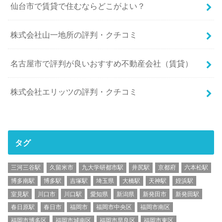
仙台市で賃貸で住むならどこがよい？
株式会社山一地所の評判・クチコミ
名古屋市で評判が良いおすすめ不動産会社（賃貸）
株式会社エリッツの評判・クチコミ
タグ
三河三谷駅
久留米市
九大学研都市駅
井尻駅
京都府
六本松駅
博多南駅
博多駅
吉塚駅
埼玉県
大橋駅
天神駅
姪浜駅
室見駅
川口市
川口駅
愛知県
新潟県
新発田市
新発田駅
春日原駅
春日市
福岡市
福岡市中央区
福岡市南区
福岡市博多区
福岡市城南区
福岡市早良区
福岡市東区